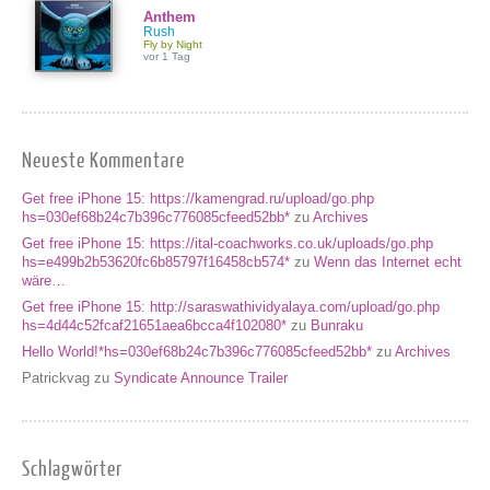
Anthem
Rush
Fly by Night
vor 1 Tag
Neueste Kommentare
Get free iPhone 15: https://kamengrad.ru/upload/go.php
hs=030ef68b24c7b396c776085cfeed52bb*
zu
Archives
Get free iPhone 15: https://ital-coachworks.co.uk/uploads/go.php
hs=e499b2b53620fc6b85797f16458cb574*
zu
Wenn das Internet echt
wäre…
Get free iPhone 15: http://saraswathividyalaya.com/upload/go.php
hs=4d44c52fcaf21651aea6bcca4f102080*
zu
Bunraku
Hello World!*hs=030ef68b24c7b396c776085cfeed52bb*
zu
Archives
Patrickvag
zu
Syndicate Announce Trailer
Schlagwörter