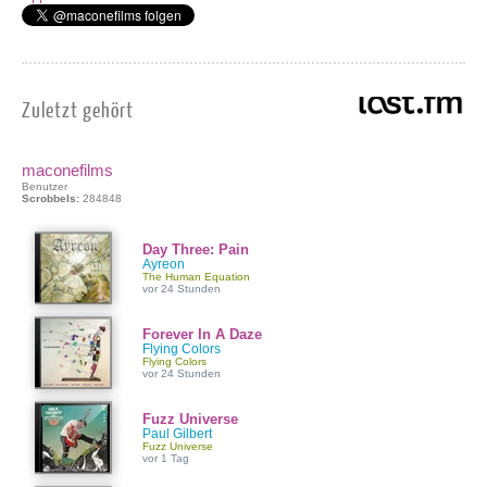
Zuletzt gehört
maconefilms
Benutzer
Scrobbels:
284848
Day Three: Pain
Ayreon
The Human Equation
vor 24 Stunden
Forever In A Daze
Flying Colors
Flying Colors
vor 24 Stunden
Fuzz Universe
Paul Gilbert
Fuzz Universe
vor 1 Tag