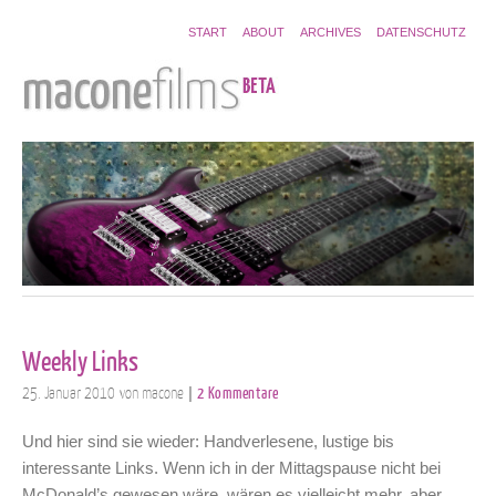
START
ABOUT
ARCHIVES
DATENSCHUTZ
Weekly Links
25. Januar 2010
von macone
2 Kommentare
|
Und hier sind sie wieder: Handverlesene, lustige bis
interessante Links. Wenn ich in der Mittagspause nicht bei
McDonald’s gewesen wäre, wären es vielleicht mehr, aber