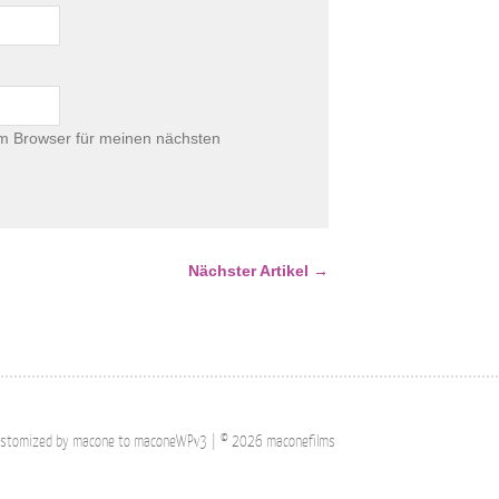
m Browser für meinen nächsten
Nächster Artikel →
stomized by macone to maconeWPv3
| ©
2026 maconefilms