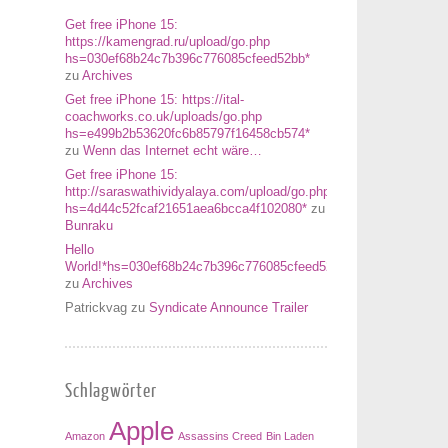
Get free iPhone 15:
https://kamengrad.ru/upload/go.php
hs=030ef68b24c7b396c776085cfeed52bb*
zu
Archives
Get free iPhone 15: https://ital-
coachworks.co.uk/uploads/go.php
hs=e499b2b53620fc6b85797f16458cb574*
zu
Wenn das Internet echt wäre…
Get free iPhone 15:
http://saraswathividyalaya.com/upload/go.php
hs=4d44c52fcaf21651aea6bcca4f102080*
zu
Bunraku
Hello
World!*hs=030ef68b24c7b396c776085cfeed52bb*
zu
Archives
Patrickvag
zu
Syndicate Announce Trailer
Schlagwörter
Apple
Amazon
Assassins Creed
Bin Laden