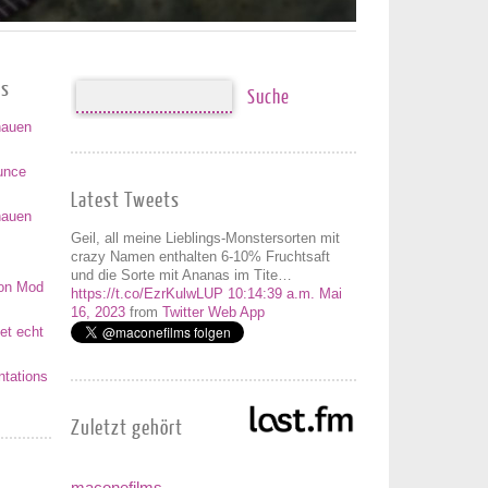
es
hauen
unce
Latest Tweets
hauen
Geil, all meine Lieblings-Monstersorten mit
crazy Namen enthalten 6-10% Fruchtsaft
und die Sorte mit Ananas im Tite…
on Mod
https://t.co/EzrKulwLUP
10:14:39 a.m. Mai
16, 2023
from
Twitter Web App
et echt
tations
Zuletzt gehört
maconefilms