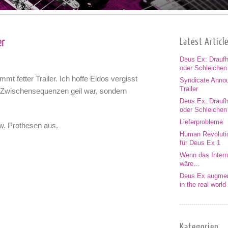
er
Latest Articl
Deus Ex: Drauf
oder Schleichen
 fetter Trailer. Ich hoffe Eidos vergisst
Syndicate Anno
Trailer
r Zwischensequenzen geil war, sondern
Deus Ex: Drauf
oder Schleichen
Lieferprobleme
zw. Prothesen aus.
Human Revoluti
für Deus Ex 1
Wenn das Intern
wäre…
Deus Ex augmen
in the real world
Kategorien