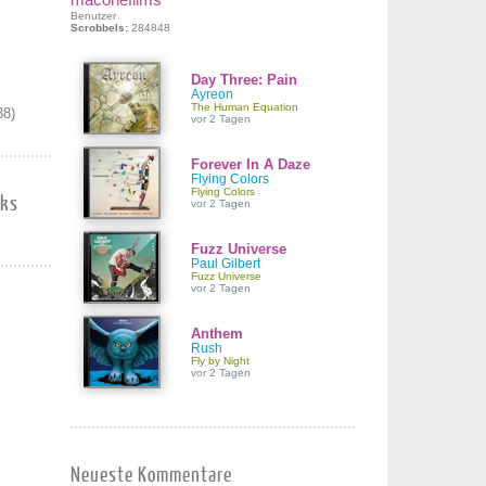
Benutzer
Scrobbels:
284848
Day Three: Pain
Ayreon
The Human Equation
38)
vor 2 Tagen
Forever In A Daze
Flying Colors
Flying Colors
rks
vor 2 Tagen
Fuzz Universe
Paul Gilbert
Fuzz Universe
vor 2 Tagen
Anthem
Rush
Fly by Night
vor 2 Tagen
Neueste Kommentare