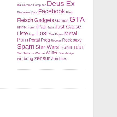
Deus Ex
Bla
Chrome
Computer
Facebook
Disclaimer
Diss
Flash
GTA
Fleisch
Gadgets
Games
iPad
Just Cause
HIMYM
Huren
Java
Lost
Liste
Metal
Logo
Max Payne
Porn
Portal
Prog
Rock
sexy
Roboter
Spam
Star Wars
T-Shirt
TBBT
Waffen
Test
Tetris
tv
Wacom
Webdesign
zensur
werbung
Zombies