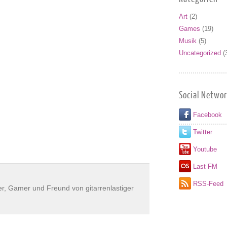
Art
(2)
Games
(19)
Musik
(5)
Uncategorized
(
Social Netwo
Facebook
Twitter
Youtube
Last FM
RSS-Feed
er, Gamer und Freund von gitarrenlastiger