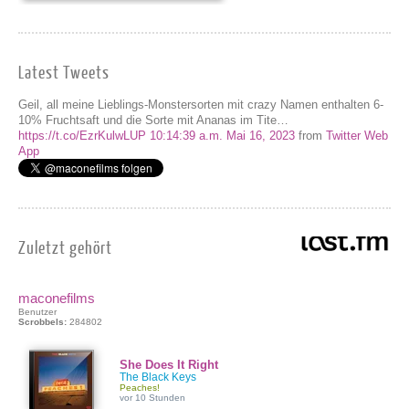
Latest Tweets
Geil, all meine Lieblings-Monstersorten mit crazy Namen enthalten 6-
10% Fruchtsaft und die Sorte mit Ananas im Tite…
https://t.co/EzrKulwLUP
10:14:39 a.m. Mai 16, 2023
from
Twitter Web
App
Zuletzt gehört
maconefilms
Benutzer
Scrobbels:
284802
She Does It Right
The Black Keys
Peaches!
vor 10 Stunden