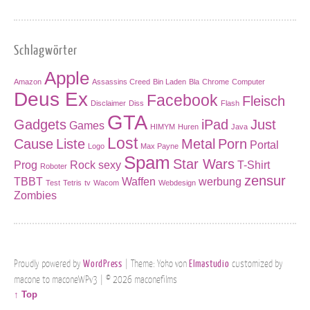
Schlagwörter
Apple
Amazon
Assassins Creed
Bin Laden
Bla
Chrome
Computer
Deus Ex
Facebook
Fleisch
Disclaimer
Diss
Flash
GTA
Gadgets
iPad
Just
Games
HIMYM
Huren
Java
Lost
Cause
Liste
Metal
Porn
Portal
Logo
Max Payne
Spam
Star Wars
Prog
Rock
sexy
T-Shirt
Roboter
zensur
TBBT
Waffen
werbung
Test
Tetris
tv
Wacom
Webdesign
Zombies
Proudly powered by
WordPress
|
Theme: Yoko von
Elmastudio
customized by
macone to maconeWPv3
| ©
2026 maconefilms
↑ Top