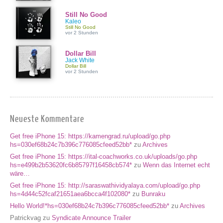
Still No Good
Kaleo
Still No Good
vor 2 Stunden
Dollar Bill
Jack White
Dollar Bill
vor 2 Stunden
Neueste Kommentare
Get free iPhone 15: https://kamengrad.ru/upload/go.php
hs=030ef68b24c7b396c776085cfeed52bb*
zu
Archives
Get free iPhone 15: https://ital-coachworks.co.uk/uploads/go.php
hs=e499b2b53620fc6b85797f16458cb574*
zu
Wenn das Internet echt
wäre…
Get free iPhone 15: http://saraswathividyalaya.com/upload/go.php
hs=4d44c52fcaf21651aea6bcca4f102080*
zu
Bunraku
Hello World!*hs=030ef68b24c7b396c776085cfeed52bb*
zu
Archives
Patrickvag
zu
Syndicate Announce Trailer