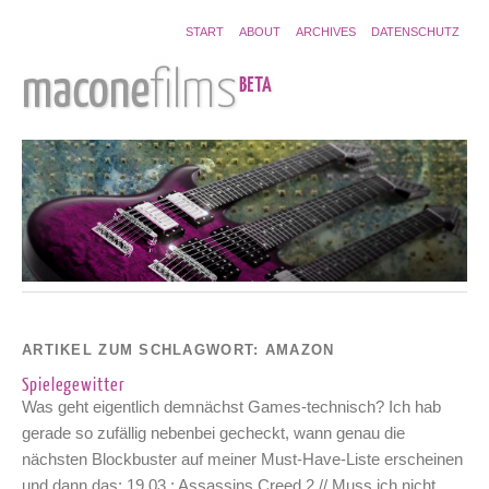
START
ABOUT
ARCHIVES
DATENSCHUTZ
ARTIKEL ZUM SCHLAGWORT:
AMAZON
Spielegewitter
Was geht eigentlich demnächst Games-technisch? Ich hab
gerade so zufällig nebenbei gecheckt, wann genau die
nächsten Blockbuster auf meiner Must-Have-Liste erscheinen
und dann das: 19.03.: Assassins Creed 2 // Muss ich nicht