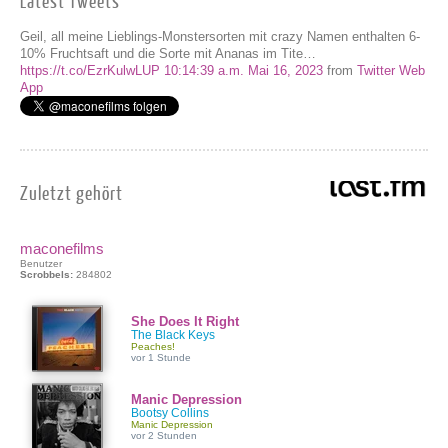
Latest Tweets
Geil, all meine Lieblings-Monstersorten mit crazy Namen enthalten 6-
10% Fruchtsaft und die Sorte mit Ananas im Tite…
https://t.co/EzrKulwLUP
10:14:39 a.m. Mai 16, 2023
from
Twitter Web
App
Zuletzt gehört
maconefilms
Benutzer
Scrobbels:
284802
She Does It Right
The Black Keys
Peaches!
vor 1 Stunde
Manic Depression
Bootsy Collins
Manic Depression
vor 2 Stunden