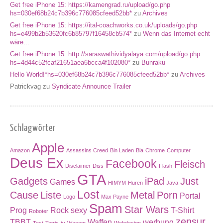
Get free iPhone 15: https://kamengrad.ru/upload/go.php
hs=030ef68b24c7b396c776085cfeed52bb*
zu
Archives
Get free iPhone 15: https://ital-coachworks.co.uk/uploads/go.php
hs=e499b2b53620fc6b85797f16458cb574*
zu
Wenn das Internet echt
wäre…
Get free iPhone 15: http://saraswathividyalaya.com/upload/go.php
hs=4d44c52fcaf21651aea6bcca4f102080*
zu
Bunraku
Hello World!*hs=030ef68b24c7b396c776085cfeed52bb*
zu
Archives
Patrickvag
zu
Syndicate Announce Trailer
Schlagwörter
Apple
Amazon
Assassins Creed
Bin Laden
Bla
Chrome
Computer
Deus Ex
Facebook
Fleisch
Disclaimer
Diss
Flash
GTA
Gadgets
iPad
Just
Games
HIMYM
Huren
Java
Lost
Cause
Liste
Metal
Porn
Portal
Logo
Max Payne
Spam
Star Wars
Prog
Rock
sexy
T-Shirt
Roboter
zensur
TBBT
Waffen
werbung
Test
Tetris
tv
Wacom
Webdesign