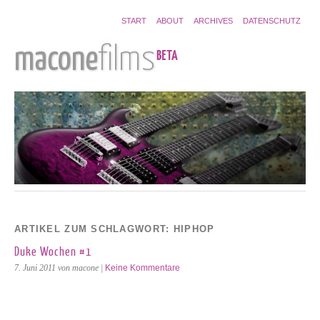
START
ABOUT
ARCHIVES
DATENSCHUTZ
ARTIKEL ZUM SCHLAGWORT:
HIPHOP
Duke Wochen #1
7. Juni 2011 von macone |
Keine Kommentare